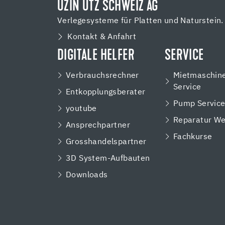
UZIN UTZ SCHWEIZ AG
Verlegesysteme für Platten und Naturstein.
Kontakt & Anfahrt
DIGITALE HELFER
SERVICE
Verbrauchsrechner
Mietmaschin
Service
Entkopplungsberater
Pump Servic
youtube
Reparatur We
Ansprechpartner
Fachkurse
Grosshandelspartner
3D System-Aufbauten
Downloads