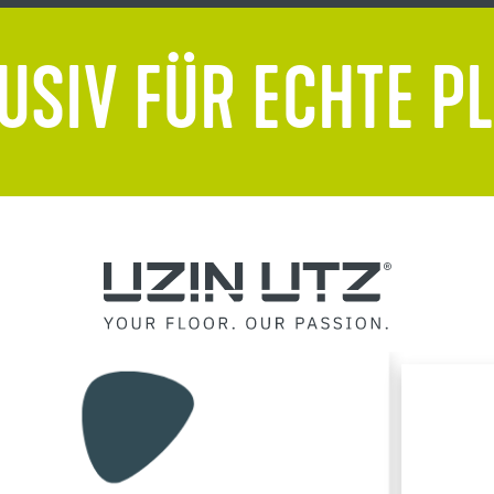
USIV FÜR ECHTE P