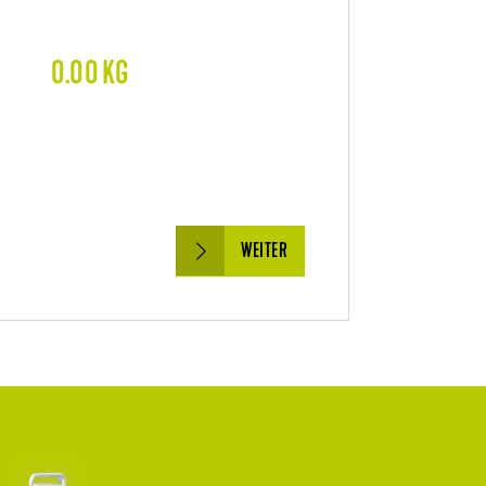
0.00
KG
WEITER