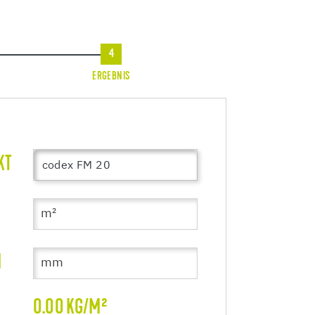
4
ERGEBNIS
KT
codex FM 20
M
0.00
KG/M²