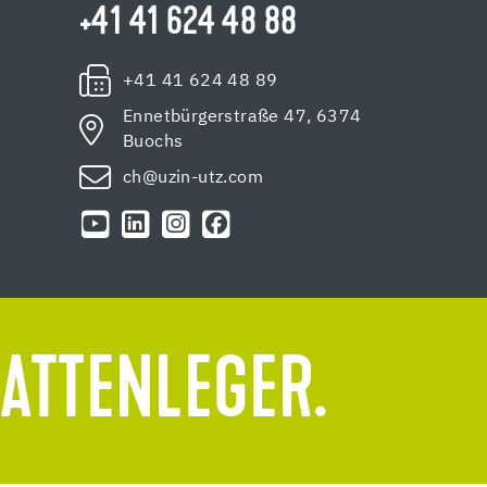
+41 41 624 48 88
+41 41 624 48 89
Ennetbürgerstraße 47, 6374
Buochs
ch@uzin-utz.com
LATTENLEGER.