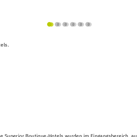
els.
 Superior Boutique-Hotels wurden im Eingangsbereich, auf