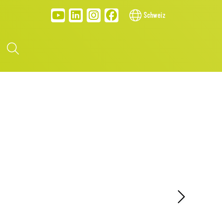
Schweiz
N