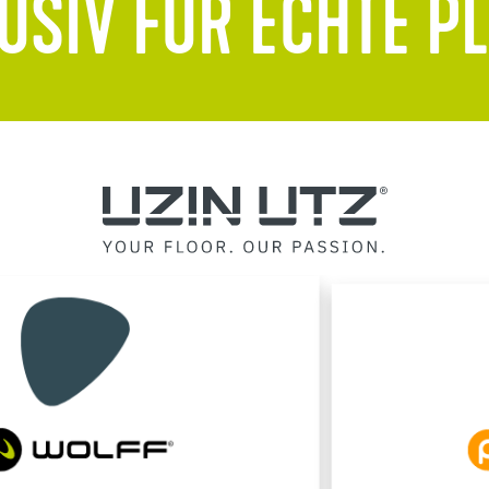
USIV FÜR ECHTE P