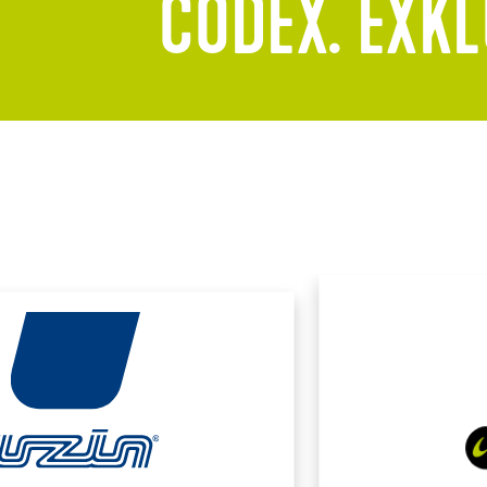
CODEX. EXKL