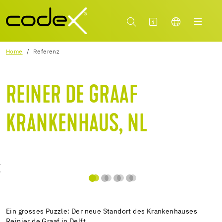
Home
Referenz
REINER DE GRAAF
KRANKENHAUS, NL
Ein grosses Puzzle: Der neue Standort des Krankenhauses
Reinier de Graaf in Delft.