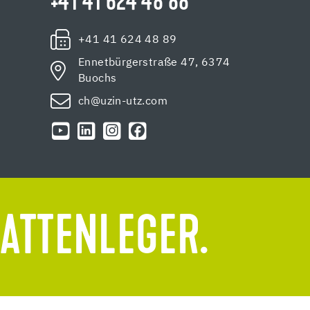
+41 41 624 48 88
+41 41 624 48 89
Ennetbürgerstraße 47, 6374
Buochs
ch@uzin-utz.com
LATTENLEGER.