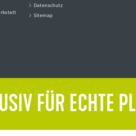
e
Datenschutz
rkstatt
Sitemap
USIV FÜR ECHTE P