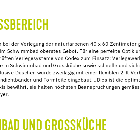
SSBEREICH
o bei der Verlegung der naturfarbenen 40 x 60 Zentimeter 
im Schwimmbad oberstes Gebot. Für eine perfekte Optik un
üften Verlegesysteme von Codex zum Einsatz: Verlegewerkst
e in Schwimmbad und Grossküche sowie schnelle und siche
lusive Duschen wurde zweilagig mit einer flexiblen 2-K-Ve
dichtbänder und Formteile eingebaut. „Dies ist die optima
axis bewährt, sie halten höchsten Beanspruchungen gemäs
yer.
MBAD UND GROSSKÜCHE