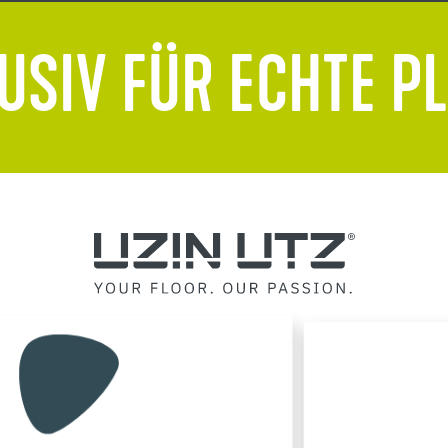
USIV FÜR ECHTE P