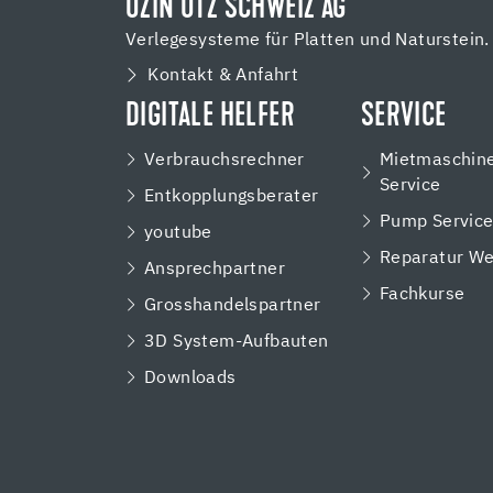
UZIN UTZ SCHWEIZ AG
Verlegesysteme für Platten und Naturstein.
Kontakt & Anfahrt
DIGITALE HELFER
SERVICE
Verbrauchsrechner
Mietmaschin
Service
Entkopplungsberater
Pump Servic
youtube
Reparatur We
Ansprechpartner
Fachkurse
Grosshandelspartner
3D System-Aufbauten
Downloads