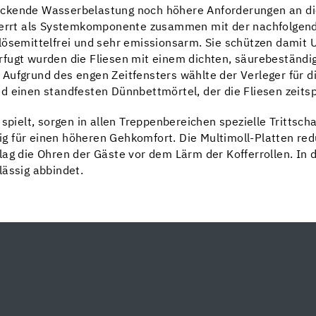
ückende Wasserbelastung noch höhere Anforderungen an di
sperrt als Systemkomponente zusammen mit der nachfolgen
 lösemittelfrei und sehr emissionsarm. Sie schützen damit
fugt wurden die Fliesen mit einem dichten, säurebeständi
Aufgrund des engen Zeitfensters wählte der Verleger für d
d einen standfesten Dünnbettmörtel, der die Fliesen zeitsp
spielt, sorgen in allen Treppenbereichen spezielle Trittscha
tig für einen höheren Gehkomfort. Die Multimoll-Platten red
lag die Ohren der Gäste vor dem Lärm der Kofferrollen. In
lässig abbindet.