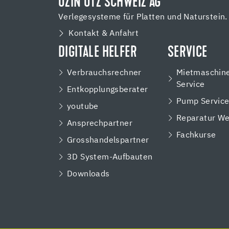
UZIN UTZ SCHWEIZ AG
Verlegesysteme für Platten und Naturstein.
Kontakt & Anfahrt
DIGITALE HELFER
SERVICE
Verbrauchsrechner
Mietmaschin
Service
Entkopplungsberater
Pump Servic
youtube
Reparatur We
Ansprechpartner
Fachkurse
Grosshandelspartner
3D System-Aufbauten
Downloads