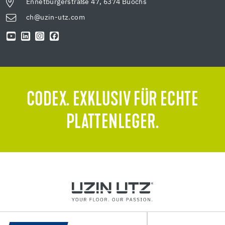
Ennetbürgerstraße 47, 6374 Buochs
ch@uzin-utz.com
CODEX. EXKLUSIV FÜR ECHTE
PLATTENLEGER.