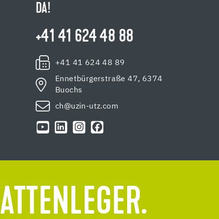
DA!
+41 41 624 48 88
+41 41 624 48 89
Ennetbürgerstraße 47, 6374
Buochs
ch@uzin-utz.com
LATTENLEGER.