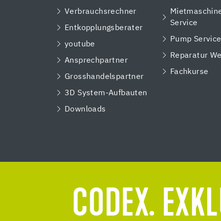
Verbrauchsrechner
Mietmaschin
Service
Entkopplungsberater
Pump Servic
youtube
Reparatur We
Ansprechpartner
Fachkurse
Grosshandelspartner
3D System-Aufbauten
Downloads
CODEX. EXKL