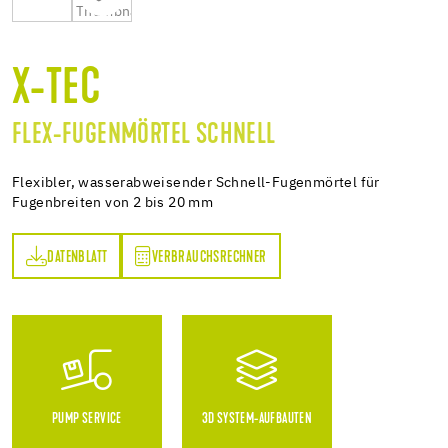
X-TEC
FLEX-FUGENMÖRTEL SCHNELL
Flexibler, wasserabweisender Schnell-Fugenmörtel für
Fugenbreiten von 2 bis 20 mm
DATENBLATT
VERBRAUCHSRECHNER
TT
VERBRAUCHSRECHNER
PUMP SERVICE
3D SYSTEM-AUFBAUTEN