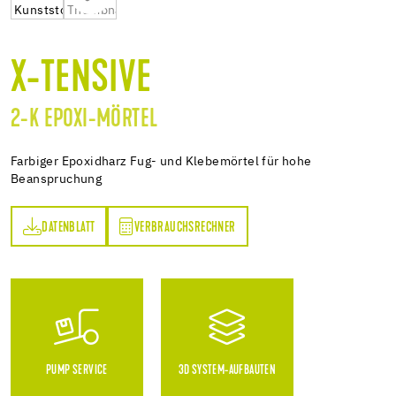
X-TENSIVE
2-K EPOXI-MÖRTEL
Farbiger Epoxidharz Fug- und Klebemörtel für hohe
Beanspruchung
DATENBLATT
VERBRAUCHSRECHNER
TT
VERBRAUCHSRECHNER
PUMP SERVICE
3D SYSTEM-AUFBAUTEN